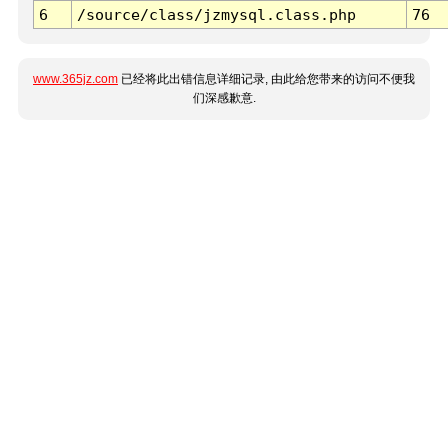
6
/source/class/jzmysql.class.php
76
www.365jz.com
已经将此出错信息详细记录, 由此给您带来的访问不便我
们深感歉意.