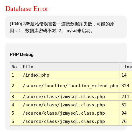
Database Error
(1040) 365建站错误警告：连接数据库失败，可能的原
因：1、数据库密码不对; 2、mysql未启动。
PHP Debug
No.
File
Line
1
/index.php
14
2
/source/function/function_extend.php
324
3
/source/class/jzmysql.class.php
211
4
/source/class/jzmysql.class.php
62
5
/source/class/jzmysql.class.php
94
6
/source/class/jzmysql.class.php
76