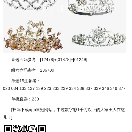
直选五码参考：[12478]+[01378]+[01249]
组六六码参考：236789
单选15注参考：
023 034 133 137 139 223 233 239 334 336 337 339 346 349 377
单挑直选：239
[扫码下载app皇冠网站，中过数字彩1千万以上的大家王人在这
儿！]