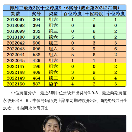
中位跨度分析：最近3期中位永诀开出奖号0-9-3，最近两期跨度
永诀开出9、6，中位号码历史上聚集两期跨度开出9、6的奖号共开出
20次，其前两次奖号开出：