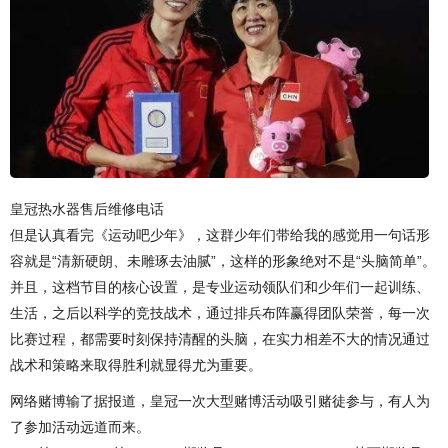
皇冠热水器售后维修电话
但是认真看完《运动吧少年》，这群少年们带给我的感觉用一句话形
容就是“清新硬朗、未雕琢去油腻”，这样的形象绝对不是“头脑简单”。
并且，这档节目的核心设置，是专业运动领队们和少年们一起训练、
生活，之后以科学的竞技战术，通过排兵布阵赢得团队荣誉，每一次
比赛过程，都需要时刻保持清醒的头脑，在实力相差不大的情况通过
战术和策略来取得胜利就显得尤为重要。
网络赌博输了据报道，皇冠一次大型赌博活动吸引赌徒参与，有人为
了参加活动远道而来。