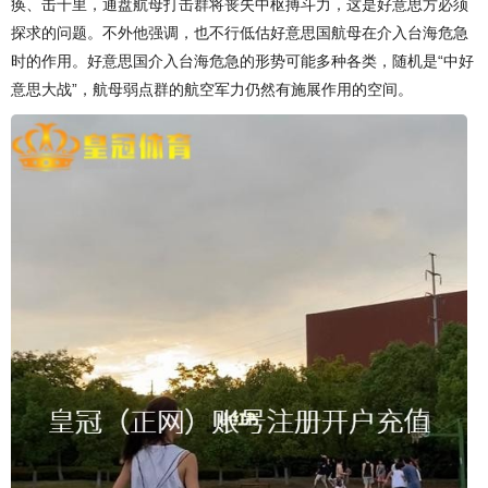
痪、击千里，通盘航母打击群将丧失中枢搏斗力，这是好意思方必须
探求的问题。不外他强调，也不行低估好意思国航母在介入台海危急
时的作用。好意思国介入台海危急的形势可能多种各类，随机是“中好
意思大战”，航母弱点群的航空军力仍然有施展作用的空间。