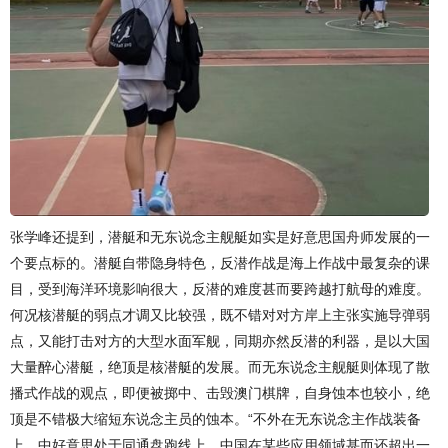
张学峰还提到，潜艇和无东说念主舰艇如实是好意思国舟师发展的一
个要点标的。潜艇自带隐身特色，反潜作战是海上作战中最复杂的课
目，受到海洋环境影响很大，反潜的难度甚而要跨越打航母的难度。
何况核潜艇的弱点才调又比较强，既不错对对方岸上主张实施导弹弱
点，又能打击对方的大型水面军舰，同期亦然反潜的利器，是以大国
大量醉心潜艇，绝顶是核潜艇的发展。而无东说念主舰艇则体现了散
播式作战的观点，即便被掷中、击毁澳门棋牌，自身蚀本也较小，绝
顶是不错极大缩短东说念主员的蚀本。“不外在无东说念主作战装备
上，中好意思处于同通盘跑线上，中国在某些应用领域甚而还超出一