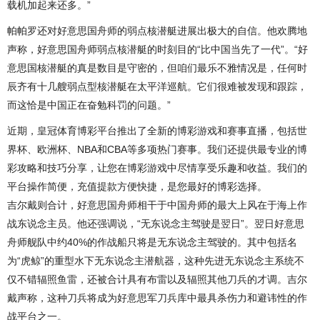
载机加起来还多。”
帕帕罗还对好意思国舟师的弱点核潜艇进展出极大的自信。他欢腾地
声称，好意思国舟师弱点核潜艇的时刻目的“比中国当先了一代”。“好
意思国核潜艇的真是数目是守密的，但咱们最乐不雅情况是，任何时
辰齐有十几艘弱点型核潜艇在太平洋巡航。它们很难被发现和跟踪，
而这恰是中国正在奋勉科罚的问题。”
近期，皇冠体育博彩平台推出了全新的博彩游戏和赛事直播，包括世
界杯、欧洲杯、NBA和CBA等多项热门赛事。我们还提供最专业的博
彩攻略和技巧分享，让您在博彩游戏中尽情享受乐趣和收益。我们的
平台操作简便，充值提款方便快捷，是您最好的博彩选择。
吉尔戴则合计，好意思国舟师相干于中国舟师的最大上风在于海上作
战东说念主员。他还强调说，“无东说念主驾驶是翌日”。翌日好意思
舟师舰队中约40%的作战船只将是无东说念主驾驶的。其中包括名
为“虎鲸”的重型水下无东说念主潜航器，这种先进无东说念主系统不
仅不错辐照鱼雷，还被合计具有布雷以及辐照其他刀兵的才调。吉尔
戴声称，这种刀兵将成为好意思军刀兵库中最具杀伤力和避讳性的作
战平台之一。