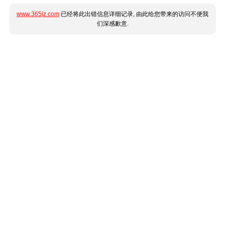
www.365jz.com
已经将此出错信息详细记录, 由此给您带来的访问不便我
们深感歉意.