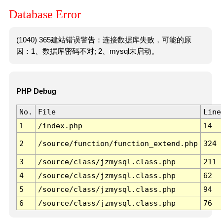
Database Error
(1040) 365建站错误警告：连接数据库失败，可能的原
因：1、数据库密码不对; 2、mysql未启动。
PHP Debug
No.
File
Line
1
/index.php
14
2
/source/function/function_extend.php
324
3
/source/class/jzmysql.class.php
211
4
/source/class/jzmysql.class.php
62
5
/source/class/jzmysql.class.php
94
6
/source/class/jzmysql.class.php
76