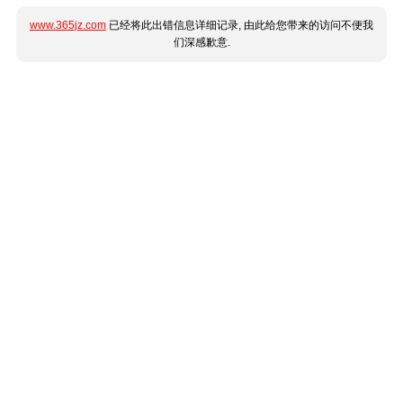
www.365jz.com
已经将此出错信息详细记录, 由此给您带来的访问不便我
们深感歉意.