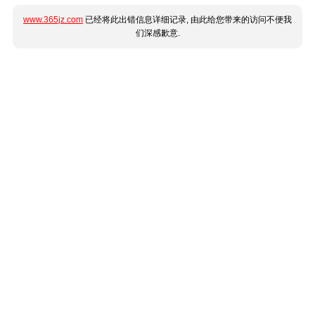
www.365jz.com
已经将此出错信息详细记录, 由此给您带来的访问不便我
们深感歉意.