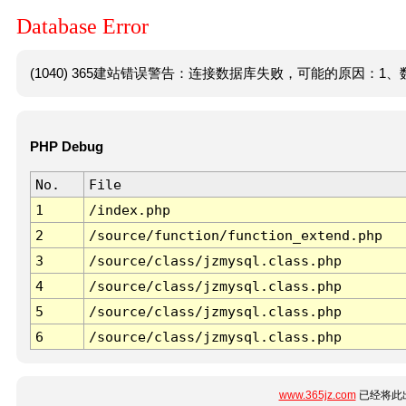
Database Error
(1040) 365建站错误警告：连接数据库失败，可能的原因：1、数
PHP Debug
No.
File
1
/index.php
2
/source/function/function_extend.php
3
/source/class/jzmysql.class.php
4
/source/class/jzmysql.class.php
5
/source/class/jzmysql.class.php
6
/source/class/jzmysql.class.php
www.365jz.com
已经将此